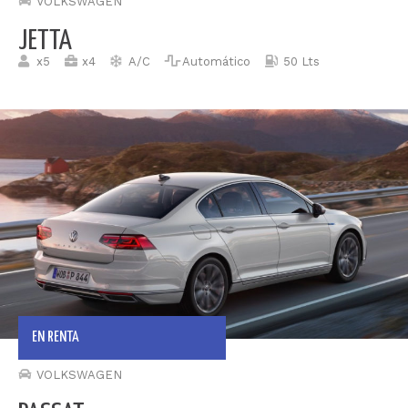
VOLKSWAGEN
JETTA
x5
x4
A/C
Automático
50 Lts
EN RENTA
VOLKSWAGEN