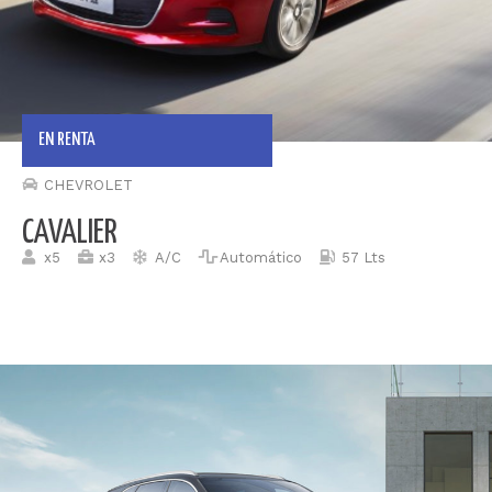
EN RENTA
CHEVROLET
CAVALIER
x5
x3
A/C
Automático
57 Lts