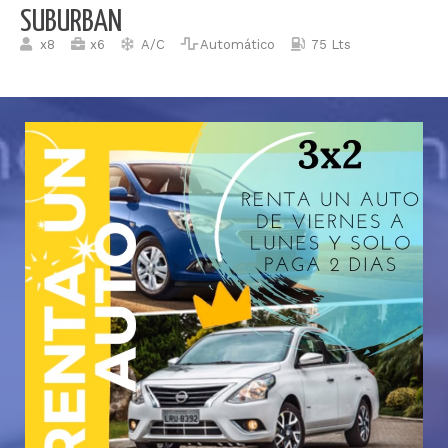
SUBURBAN
x8
x6
A/C
Automático
75 Lts