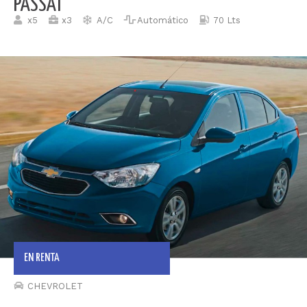
PASSAT
x5
x3
A/C
Automático
70 Lts
EN RENTA
CHEVROLET