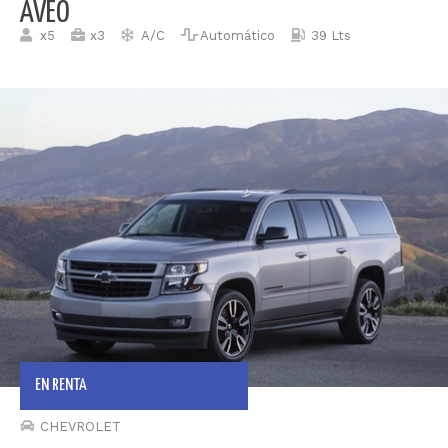
AVEO
x5
x3
A/C
Automático
39 Lts
EN RENTA
CHEVROLET