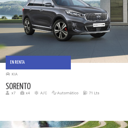
EN RENTA
KIA
SORENTO
x7
x4
A/C
Automático
71 Lts