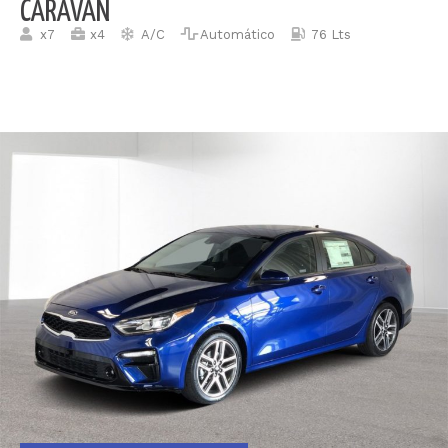
CARAVAN
x7
x4
A/C
Automático
76 Lts