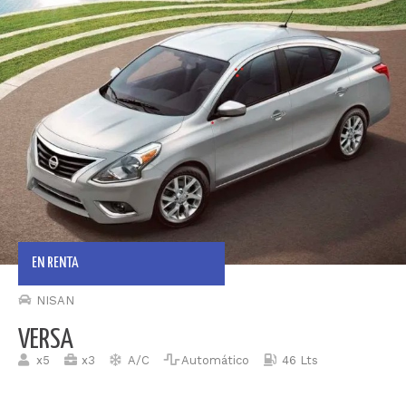
EN RENTA
NISAN
VERSA
x5
x3
A/C
Automático
46 Lts