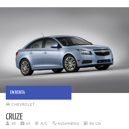
EN RENTA
CHEVROLET
CRUZE
x5
x3
A/C
Automático
60 Lts